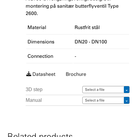
montering på sanitær butterflyventil Type
2600.
Material
Rustfrit stål
Dimensions
DN20 - DN100
Connection
-
Datasheet
Brochure
3D step
Select a file
Manual
Select a file
Related products