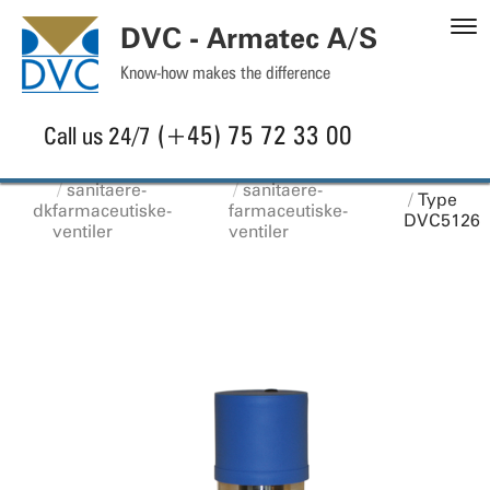
S
DVC - Armatec A/S
C
Know-how makes the difference
(+45) 75 72 33 00
Call us 24/7
sanitaere-
sanitaere-
Type
dk
farmaceutiske-
farmaceutiske-
DVC5126
ventiler
ventiler