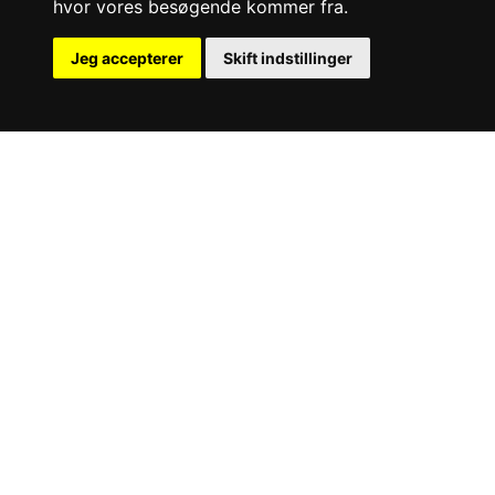
hvor vores besøgende kommer fra.
See more
Jeg accepterer
Skift indstillinger
Kuglehanen er en meget alsidig ventiltype, der både
kan fungere som afspærringsventil og
reguleringsventil. Kuglehanen er velegnet til høje tryk
og temperaturer, og er modstandsdygtig over for de
fleste medier.
Kuglehanen har 90° drejning fra åben til luk.
Størrelserne går typisk fra ¼” til 4” - og når
kuglehanen står helt åben er der fuld lysning, hvilket
giver et minimalt tryktab.
Vores kuglehaner fås i materialerne messing, stål og
syrefast rustfrit stål. Som tilslutning tilbydes svejse-,
gevind- og flange-ender. Ventilerne fås i 2-vejs, 3-vejs,