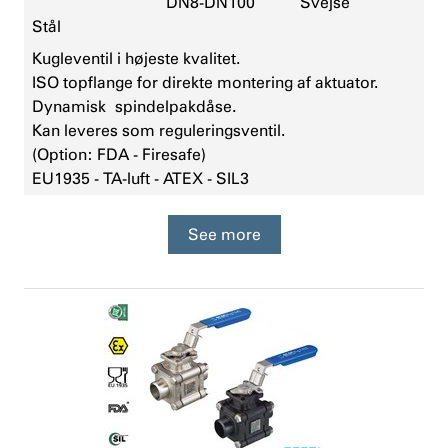
DN8-DN100
Svejse
Stål
Kugleventil i højeste kvalitet.
ISO topflange for direkte montering af aktuator.
Dynamisk spindelpakdåse.
Kan leveres som reguleringsventil.
(Option: FDA - Firesafe)
EU1935 - TA-luft - ATEX - SIL3
See more