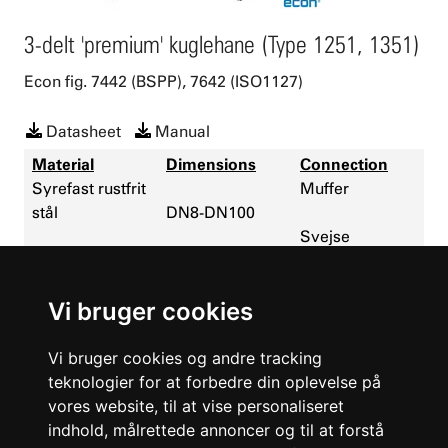
3-delt 'premium' kuglehane (Type 1251, 1351)
Econ fig. 7442 (BSPP), 7642 (ISO1127)
Datasheet
Manual
Material
Dimensions
Connection
Syrefast rustfrit
Muffer
stål
DN8-DN100
Svejse
Stål
Kugleventil i højeste kvalitet.
Vi bruger cookies
ISO topflange for direkte montering af aktuator.
Dynamisk spindelpakdåse.
Vi bruger cookies og andre tracking
Velegnet til orbitalsvejsning.
teknologier for at forbedre din oplevelse på
Kan leveres som reguleringsventil.
vores website, til at vise personaliseret
EU1935 - TA-luft - ATEX - SIL2
indhold, målrettede annoncer og til at forstå