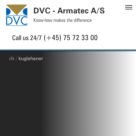
S
DVC - Armatec A/S
C
Know-how makes the difference
(+45) 75 72 33 00
Call us 24/7
dk
kuglehaner