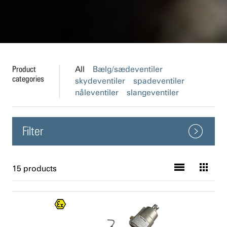
Product
All
Bælg/sædeventiler
categories
skydeventiler
spadeventiler
nåleventiler
slangeventiler
Filter
Damp
15 products
Biogas
Spildevand
Vandværker