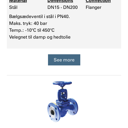
Material
Dimensions
Connection
Stål
DN15 - DN200
Flanger
Bælgsædeventil i stål i PN40.
Maks. tryk: 40 bar
Temp.: -10°C til 450°C
Velegnet til damp og hedtolie
See more