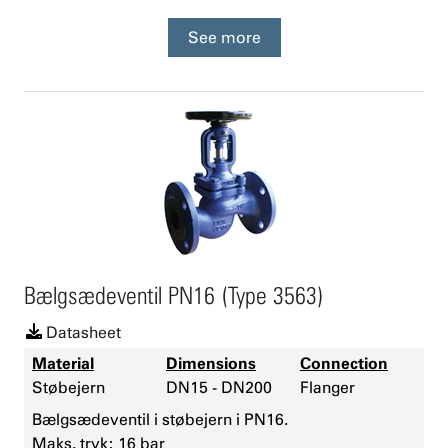
See more
Bælgsædeventil PN16 (Type 3563)
Datasheet
Material
Dimensions
Connection
Støbejern
DN15 - DN200
Flanger
Bælgsædeventil i støbejern i PN16.
Maks. tryk: 16 bar