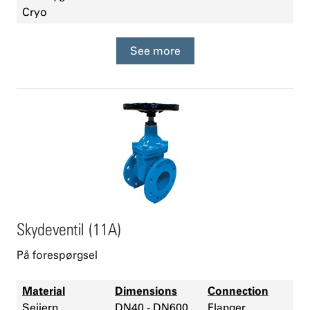
Cryo
See more
Skydeventil (11A)
På forespørgsel
Material
Dimensions
Connection
Sejjern
DN40 - DN600
Flanger