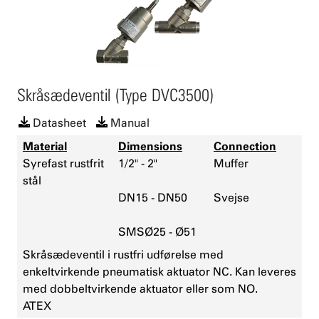
Marine
Fødevarer
Varme-/køleanlæg
Skråsædeventil (Type DVC3500)
Datasheet
Manual
Material
Dimensions
Connection
Syrefast rustfrit
1/2" - 2"
Muffer
stål
DN15 - DN50
Svejse
SMSØ25 - Ø51
Skråsædeventil i rustfri udførelse med
enkeltvirkende pneumatisk aktuator NC. Kan leveres
med dobbeltvirkende aktuator eller som NO.
ATEX