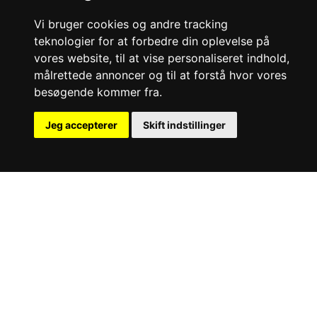
See more
Vi bruger cookies og andre tracking
teknologier for at forbedre din oplevelse på
vores website, til at vise personaliseret indhold,
målrettede annoncer og til at forstå hvor vores
besøgende kommer fra.
Jeg accepterer
Skift indstillinger
Spadeventil (Type B)
På forespørgsel
Material
Dimensions
Connection
Støbejern
DN50 -
SemiLUG
DN2000
Syrefast rustfrit