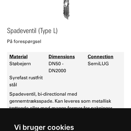
Spadeventil (Type L)
På forespørgsel
Material
Dimensions
Connection
Støbejern
DN50 -
SemiLUG
DN2000
Syrefast rustfrit
stål
Spadeventil, bi-directional med
gennemtræksspade. Kan leveres som metallisk
tættende eller med mange former for pakninger.
Rustfri spade. Kan leveres med aktuator. Velegnet til
pulvermedier f.eks. under silo.
Vi bruger cookies