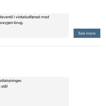
sventil i vinkeludførsel med
r oxygen-brug.
See more
ilslutninger.
 stål