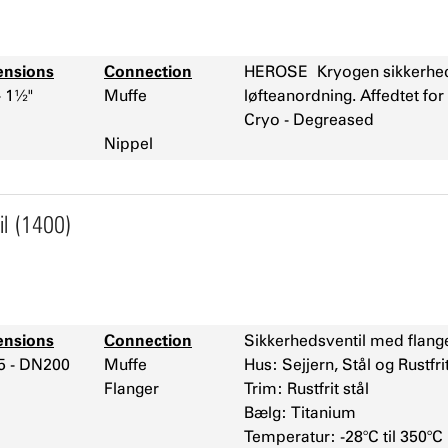
nsions
Connection
HEROSE
Kryogen sikkerhed
- 1½"
Muffe
løfteanordning. Affedtet fo
Cryo - Degreased
Nippel
il (1400)
nsions
Connection
Sikkerhedsventil med flanget
 - DN200
Muffe
Hus: Sejjern, Stål og Rustfrit
Flanger
Trim: Rustfrit stål
Bælg: Titanium
Temperatur: -28°C til 350°C