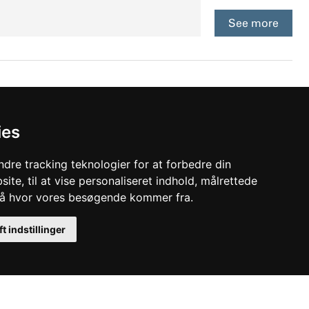
See more
ies
 gevindtilslutninger. Med eller uden
dre tracking teknologier for at forbedre din
ite, til at vise personaliseret indhold, målrettede
See more
stå hvor vores besøgende kommer fra.
ft indstillinger