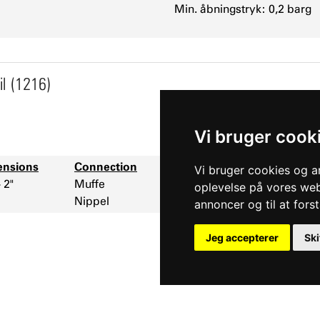
Min. åbningstryk: 0,2 barg
il (1216)
Vi bruger cook
nsions
Connection
Vinkel sikkerhedsventil med
Vi bruger cookies og an
- 2"
Muffe
løfteanordning.
oplevelse på vores webs
Nippel
annoncer og til at for
Jeg accepterer
Ski
der vi gerne om følgende fire