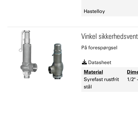
Hastelloy
Vinkel sikkerhedsvent
På forespørgsel
Datasheet
Material
Dime
Syrefast rustfrit
1/2" 
stål
Når du bestiller en sikkerhedsventil hos DVC/Armatec, be
oplysninger: