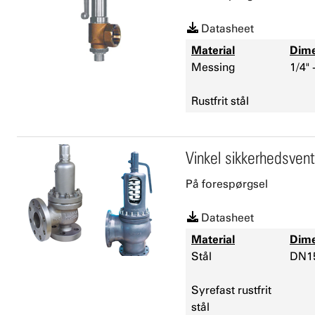
Datasheet
Material
Dime
Messing
1/4" 
Rustfrit stål
Vinkel sikkerhedsvent
På forespørgsel
Datasheet
Material
Dime
Stål
DN15
Syrefast rustfrit
stål