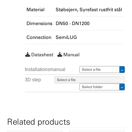
Material
Støbejern
Syrefast rustfrit stål
Dimensions
DN50 - DN1200
Connection
SemiLUG
Datasheet
Manual
Installationsmanual
Select a file
3D step
Select a file
Select folder
Related products