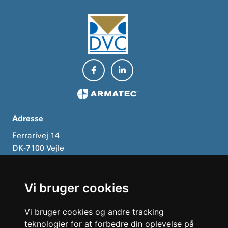
Adresse
Ferrarivej 14
DK-7100 Vejle
Kontakt
Vi bruger cookies
Telefon:
+45 75 72 33 00
E-mail:
mail@dvcas.dk
Vi bruger cookies og andre tracking
teknologier for at forbedre din oplevelse på