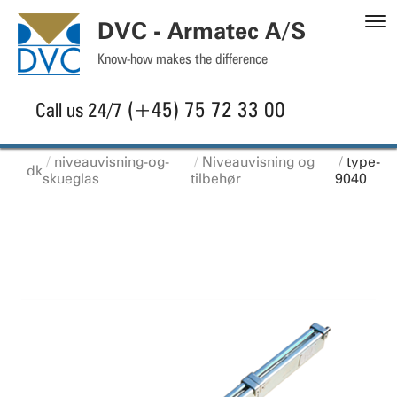
S
DVC - Armatec A/S
C
Know-how makes the difference
(+45) 75 72 33 00
Call us 24/7
niveauvisning-og-
Niveauvisning og
type-
dk
skueglas
tilbehør
9040