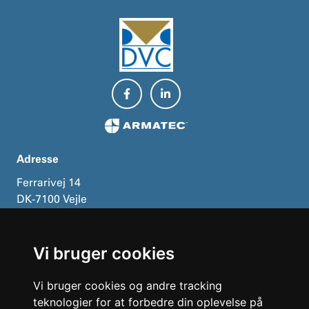
Adresse
Ferrarivej 14
DK-7100 Vejle
Kontakt
Vi bruger cookies
Telefon:
+45 75 72 33 00
E-mail:
mail@dvcas.dk
Vi bruger cookies og andre tracking
teknologier for at forbedre din oplevelse på