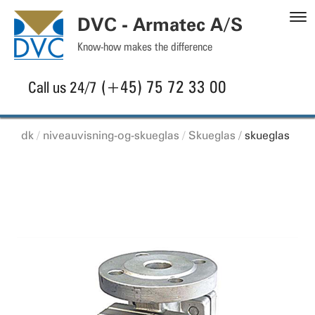
S
DVC - Armatec A/S
C
Know-how makes the difference
(+45) 75 72 33 00
Call us 24/7
dk
niveauvisning-og-skueglas
Skueglas
skueglas