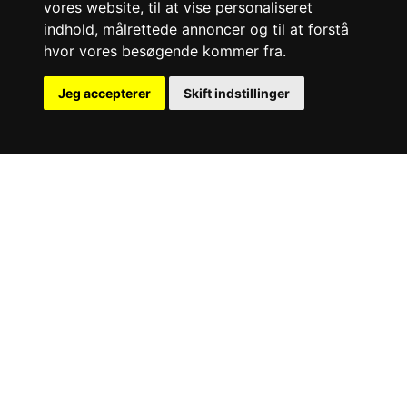
vores website, til at vise personaliseret
indhold, målrettede annoncer og til at forstå
hvor vores besøgende kommer fra.
Jeg accepterer
Skift indstillinger
Vinkel sikkerhedsventil (1400)
På forespørgsel
Datasheet
Material
Dimensions
Connection
Stål
DN15 - DN200
Muffe
Flanger
Syrefast rustfrit
stål
Hastelloy
Sikkerhedsventil med flangetilslutninger.
Hus: Sejjern, Stål og Rustfrit stål