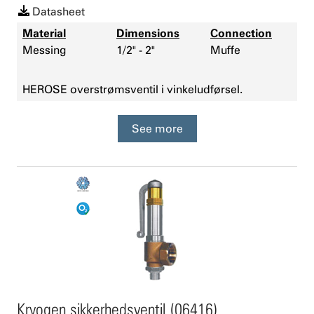
Datasheet
Material
Dimensions
Connection
Messing
1/2" - 2"
Muffe
HEROSE overstrøm
sventil i vinkeludførsel.
See more
Kryogen sikkerhedsventil (06416)