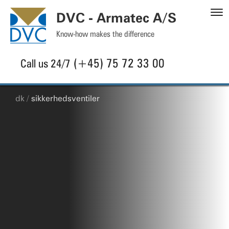
S
DVC - Armatec A/S
C
Know-how makes the difference
(+45) 75 72 33 00
Call us 24/7
dk
sikkerhedsventiler