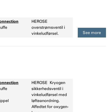
onnection
HEROSE
uffe
overstrøm
sventil i
See more
vinkeludførsel.
onnection
HEROSE
Kryogen
uffe
sikkerhedsventil i
vinkeludførsel med
ippel
løfteanordning.
Affedtet for oxygen-