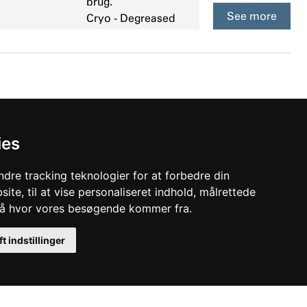
brug.
See more
Cryo - Degreased
ies
onnection
Sikkerhedsventil
uffe
med
dre tracking teknologier for at forbedre din
langer
flangetilslutninger.
ite, til at vise personaliseret indhold, målrettede
Hus: Sejjern, Stål og
stå hvor vores besøgende kommer fra.
Rustfrit stål
Trim: Rustfrit stål
ft indstillinger
Bælg: Titanium
Temperatur: -28°C til
350°C
Min. åbningstryk: 0,2