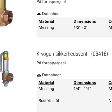
På forespørgsel
Datasheet
Material
Dimensions
C
Messing
1/2" - 2"
M
Kryogen sikkerhedsventil (06416)
På forespørgsel
Datasheet
Material
Dimensions
C
Messing
1/4" - 1½"
M
Rustfrit stål
N