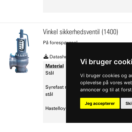
Vinkel sikkerhedsventil (1400)
På forespørgsel
Datasheet
Vi bruger cook
Material
Dimensions
C
Stål
DN15 - DN200
M
Vi bruger cookies og an
F
oplevelse på vores webs
Syrefast rustfrit
annoncer og til at for
stål
Jeg accepterer
Ski
Hastelloy