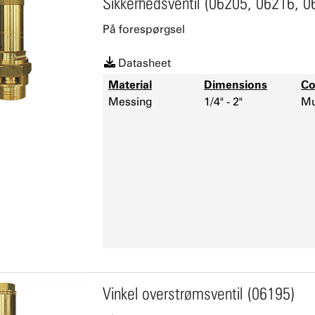
Sikkerhedsventil (06205, 06216, 0
På forespørgsel
Datasheet
Material
Dimensions
Co
Messing
1/4" - 2"
Mu
Vinkel overstrømsventil (06195)